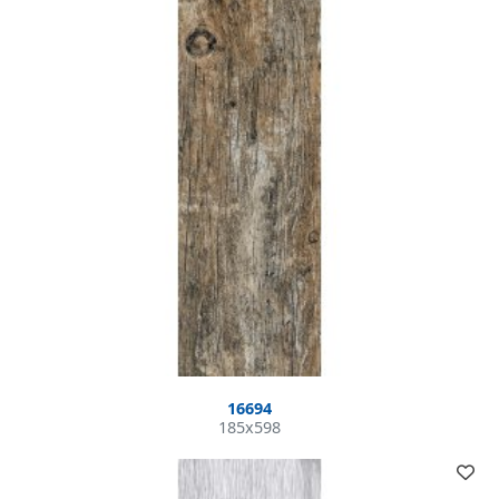
16694
185x598