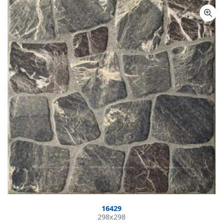
16429
298x298