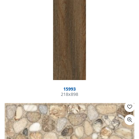
15993
218x898