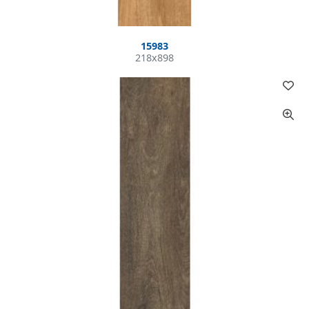
15983
218x898