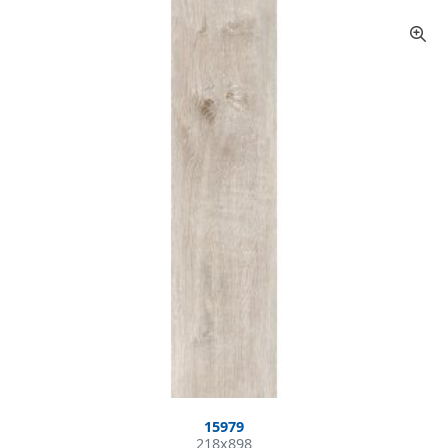
15979
218x898