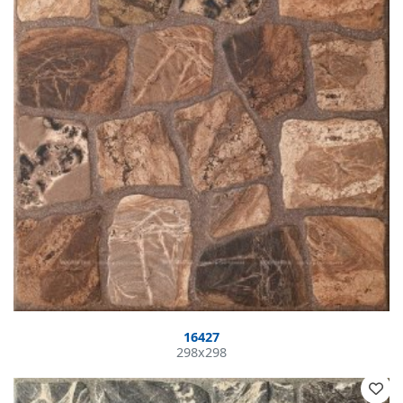
16427
298x298