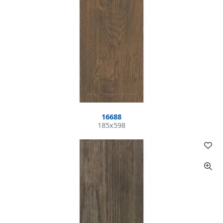
16688
185x598