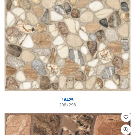
16425
298x298