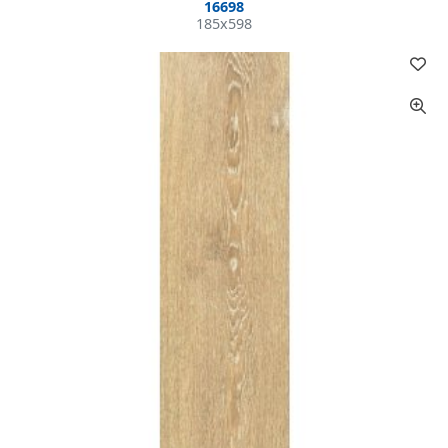
16698
185x598