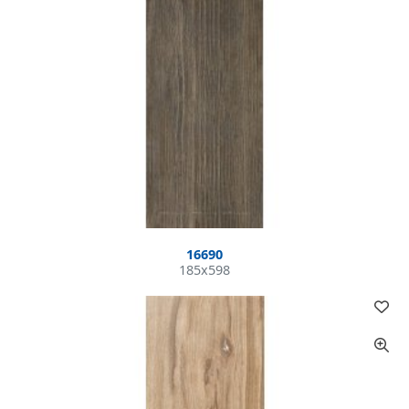
16690
185x598