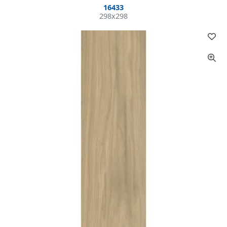
16433
298x298