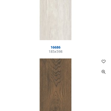
16686
185x598