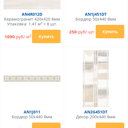
AN4R012D
AN1J451DT
Керамогранит 420x420 8мм
Бордюр 50x440 8мм
Упаковка: 1.41 м² = 8 шт.
250
руб/ шт
Купить
2
1090
руб/ м
Купить
AN1J011
AN2G451DT
Бордюр 50x440 8мм
Декор 200x440 8мм