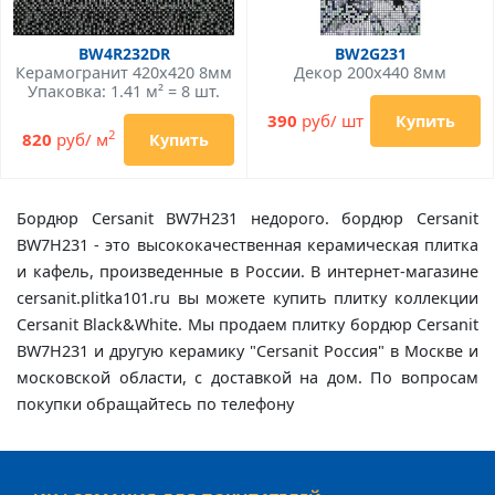
BW4R232DR
BW2G231
Керамогранит 420x420 8мм
Декор 200x440 8мм
Упаковка: 1.41 м² = 8 шт.
390
руб/ шт
Купить
2
820
руб/ м
Купить
Бордюр Cersanit BW7H231 недорого. бордюр Cersanit
BW7H231 - это высококачественная керамическая плитка
и кафель, произведенные в России. В интернет-магазине
cersanit.plitka101.ru вы можете купить плитку коллекции
Cersanit Black&White. Мы продаем плитку бордюр Cersanit
BW7H231 и другую керамику "Cersanit Россия" в Москве и
московской области, с доставкой на дом. По вопросам
покупки обращайтесь по телефону