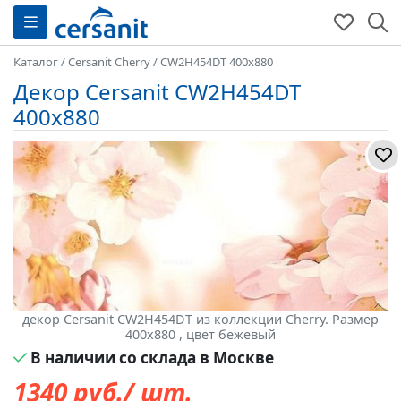
Каталог
/
Cersanit Cherry
/
CW2H454DT 400x880
Декор Cersanit CW2H454DT
400x880
декор Cersanit CW2H454DT из коллекции Cherry. Размер
400x880 , цвет бежевый
В наличии со склада в Москве
1340
руб./ шт.