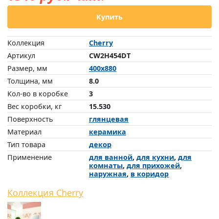
Купить
Коллекция
Cherry
Артикул
CW2H454DT
Размер, мм
400x880
Толщина, мм
8.0
Кол-во в коробке
3
Вес коробки, кг
15.530
Поверхность
глянцевая
Материал
керамика
Тип товара
декор
Применение
для ванной
,
для кухни
,
для
комнаты
,
для прихожей
,
наружная
,
в коридор
Коллекция Cherry