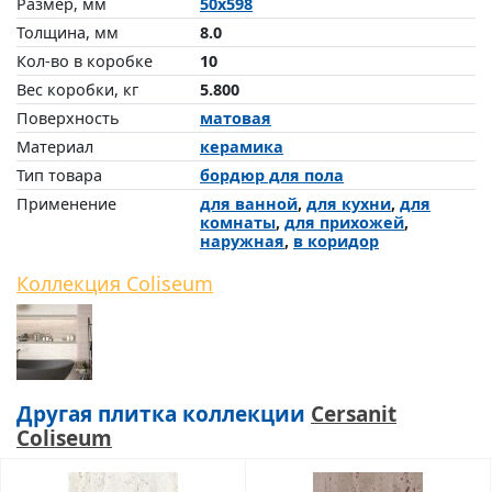
Размер, мм
50x598
Толщина, мм
8.0
Кол-во в коробке
10
Вес коробки, кг
5.800
Поверхность
матовая
Материал
керамика
Тип товара
бордюр для пола
Применение
для ванной
,
для кухни
,
для
комнаты
,
для прихожей
,
наружная
,
в коридор
Коллекция Coliseum
Другая плитка коллекции
Cersanit
Coliseum