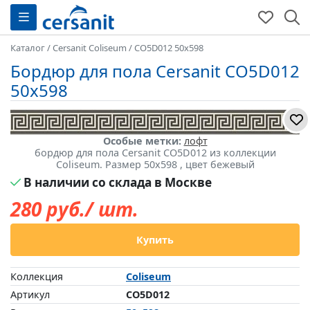
Каталог
/
Cersanit Coliseum
/
CO5D012 50x598
Бордюр для пола Cersanit CO5D012
50x598
Особые метки:
лофт
бордюр для пола Cersanit CO5D012 из коллекции
Coliseum. Размер 50x598 , цвет бежевый
В наличии со склада в Москве
280
руб./ шт.
Купить
Коллекция
Coliseum
Артикул
CO5D012