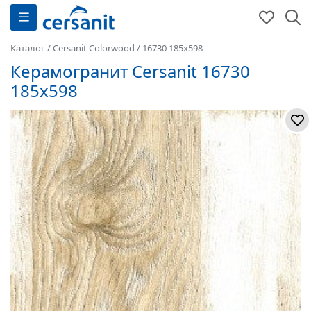
Каталог
/
Cersanit Colorwood
/
16730 185x598
Керамогранит Cersanit 16730
185x598