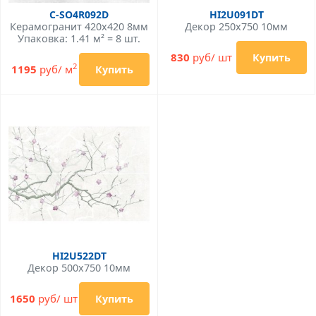
C-SO4R092D
HI2U091DT
Керамогранит 420x420 8мм
Декор 250x750 10мм
Упаковка: 1.41 м² = 8 шт.
830
руб/ шт
Купить
2
1195
руб/ м
Купить
HI2U522DT
Декор 500x750 10мм
1650
руб/ шт
Купить