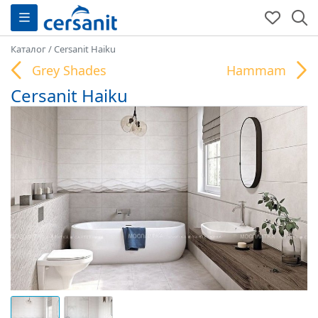
Каталог
/
Cersanit Haiku
Grey Shades
Hammam
Cersanit Haiku