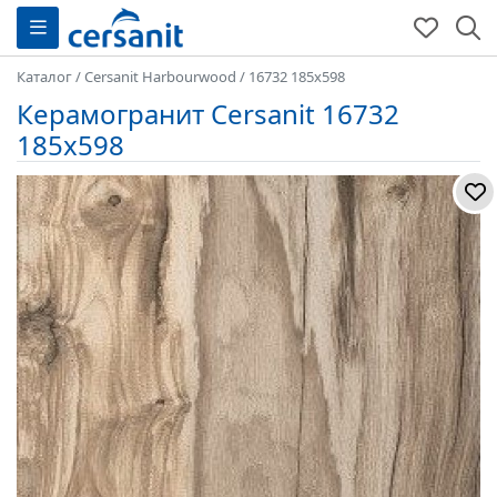
Каталог
/
Cersanit Harbourwood
/
16732 185x598
Керамогранит Cersanit 16732
185x598