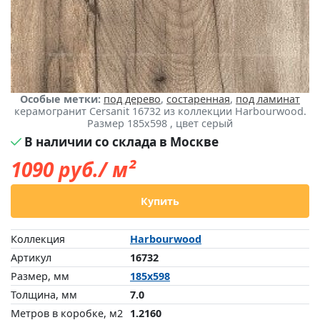
Особые метки:
под дерево
,
состаренная
,
под ламинат
керамогранит Cersanit 16732 из коллекции Harbourwood.
Размер 185x598 , цвет серый
В наличии со склада в Москве
1090
руб./ м²
Купить
Коллекция
Harbourwood
Артикул
16732
Размер, мм
185x598
Толщина, мм
7.0
Метров в коробке, м2
1.2160