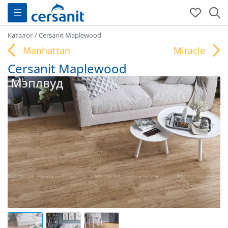
Каталог
/
Cersanit Maplewood
Manhattan
Miracle
Cersanit Maplewood
Мэплвуд