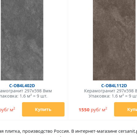
C-OB4L402D
C-OB4L112D
амогранит 297x598 8мм
Керамогранит 297x598 
паковка: 1.6 м² = 9 шт.
Упаковка: 1.6 м² = 9 ш
2
2
руб/ м
1550
руб/ м
Купить
Куп
я плитка, производство Россия. В интернет-магазине cersanit.p