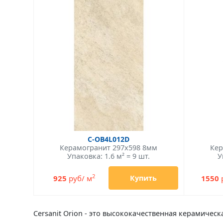
C-OB4L012D
Керамогранит 297x598 8мм
Кер
Упаковка: 1.6 м² = 9 шт.
У
2
925
руб/ м
1550
Купить
Cersanit Orion - это высококачественная керамическа