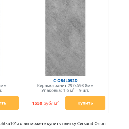
C-OB4L092D
8мм
Керамогранит 297x598 8мм
т.
Упаковка: 1.6 м² = 9 шт.
2
1550
руб/ м
ить
Купить
litka101.ru вы можете купить плитку Cersanit Orion