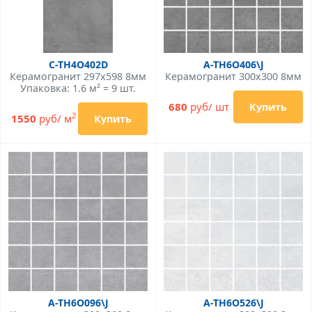
C-TH4O402D
A-TH6O406\J
Керамогранит 297x598 8мм
Керамогранит 300x300 8мм
Упаковка: 1.6 м² = 9 шт.
680
руб/ шт
Купить
2
1550
руб/ м
Купить
A-TH6O096\J
A-TH6O526\J