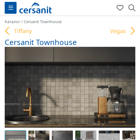
Каталог
/
Cersanit Townhouse
Tiffany
Vegas
Cersanit Townhouse