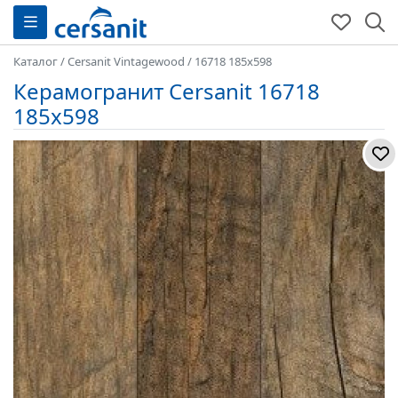
Каталог
/
Cersanit Vintagewood
/
16718 185x598
Керамогранит Cersanit 16718
185x598