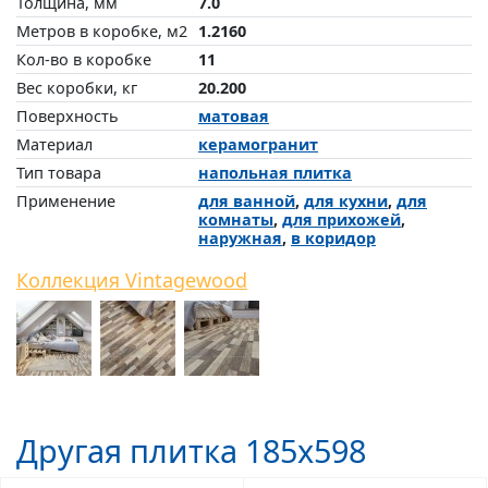
Толщина, мм
7.0
Метров в коробке, м2
1.2160
Кол-во в коробке
11
Вес коробки, кг
20.200
Поверхность
матовая
Материал
керамогранит
Тип товара
напольная плитка
Применение
для ванной
,
для кухни
,
для
комнаты
,
для прихожей
,
наружная
,
в коридор
Коллекция Vintagewood
Другая плитка 185x598