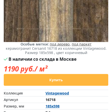
Особые метки:
под дерево
,
под паркет
керамогранит Cersanit 16718 из коллекции Vintagewood.
Размер 185x598 , цвет коричневый
В наличии со склада в Москве
1190
руб./ м²
Купить
Коллекция
Vintagewood
Артикул
16718
Размер, мм
185x598