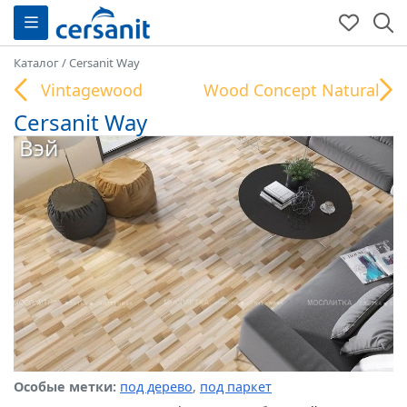
Каталог
/
Cersanit Way
Vintagewood
Wood Concept Natural
Cersanit Way
Вэй
Особые метки:
под дерево
,
под паркет