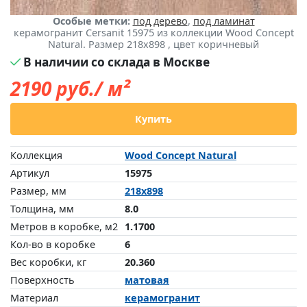
Особые метки:
под дерево
,
под ламинат
керамогранит Cersanit 15975 из коллекции Wood Concept
Natural. Размер 218x898 , цвет коричневый
В наличии со склада в Москве
2190
руб./ м²
Купить
Коллекция
Wood Concept Natural
Артикул
15975
Размер, мм
218x898
Толщина, мм
8.0
Метров в коробке, м2
1.1700
Кол-во в коробке
6
Вес коробки, кг
20.360
Поверхность
матовая
Материал
керамогранит