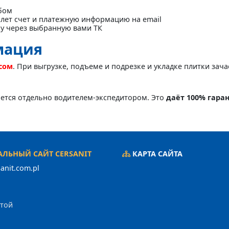
бом
лет счет и платежную информацию на email
ку через выбранную вами ТК
мация
асом
. При выгрузке, подъеме и подрезке и укладке плитки зач
яется отдельно водителем-экспедитором. Это
даёт 100% гара
ЛЬНЫЙ САЙТ CERSANIT
КАРТА САЙТА
anit.com.pl
ртой