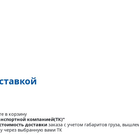
оставкой
те в корзину
анспортной компанией(ТК)"
стоимость доставки
заказа с учетом габаритов груза, вышлем
ку через выбранную вами ТК