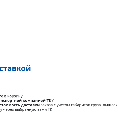
оставкой
те в корзину
анспортной компанией(ТК)"
стоимость доставки
заказа с учетом габаритов груза, вышлем
ку через выбранную вами ТК