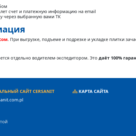
бом
лет счет и платежную информацию на email
ку через выбранную вами ТК
мация
асом
. При выгрузке, подъеме и подрезке и укладке плитки зач
яется отдельно водителем-экспедитором. Это
даёт 100% гара
ЛЬНЫЙ САЙТ CERSANIT
КАРТА САЙТА
anit.com.pl
ртой