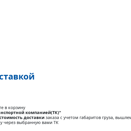
оставкой
те в корзину
анспортной компанией(ТК)"
стоимость доставки
заказа с учетом габаритов груза, вышлем
ку через выбранную вами ТК