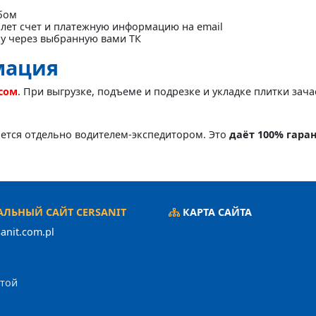
бом
лет счет и платежную информацию на email
ку через выбранную вами ТК
мация
асом
. При выгрузке, подъеме и подрезке и укладке плитки зач
яется отдельно водителем-экспедитором. Это
даёт 100% гара
ЛЬНЫЙ САЙТ CERSANIT
КАРТА САЙТА
anit.com.pl
ртой