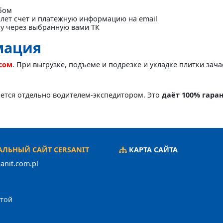
бом
лет счет и платежную информацию на email
ку через выбранную вами ТК
мация
асом
. При выгрузке, подъеме и подрезке и укладке плитки зач
яется отдельно водителем-экспедитором. Это
даёт 100% гара
ЛЬНЫЙ САЙТ CERSANIT
КАРТА САЙТА
anit.com.pl
ртой