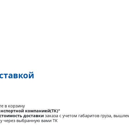
оставкой
те в корзину
анспортной компанией(ТК)"
стоимость доставки
заказа с учетом габаритов груза, вышлем
ку через выбранную вами ТК