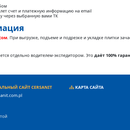
бом
лет счет и платежную информацию на email
ку через выбранную вами ТК
мация
асом
. При выгрузке, подъеме и подрезке и укладке плитки зач
яется отдельно водителем-экспедитором. Это
даёт 100% гара
ЛЬНЫЙ САЙТ CERSANIT
КАРТА САЙТА
anit.com.pl
ртой