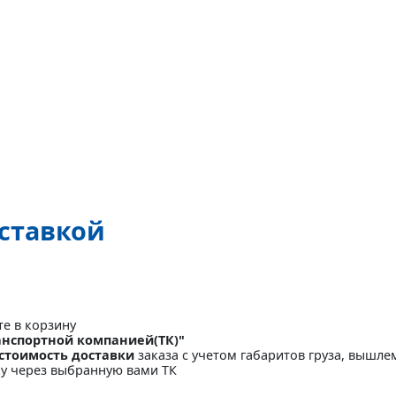
оставкой
те в корзину
анспортной компанией(ТК)"
стоимость доставки
заказа с учетом габаритов груза, вышлем
ку через выбранную вами ТК