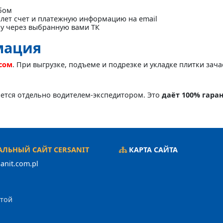
бом
лет счет и платежную информацию на email
ку через выбранную вами ТК
мация
асом
. При выгрузке, подъеме и подрезке и укладке плитки зач
яется отдельно водителем-экспедитором. Это
даёт 100% гара
ЛЬНЫЙ САЙТ CERSANIT
КАРТА САЙТА
anit.com.pl
ртой