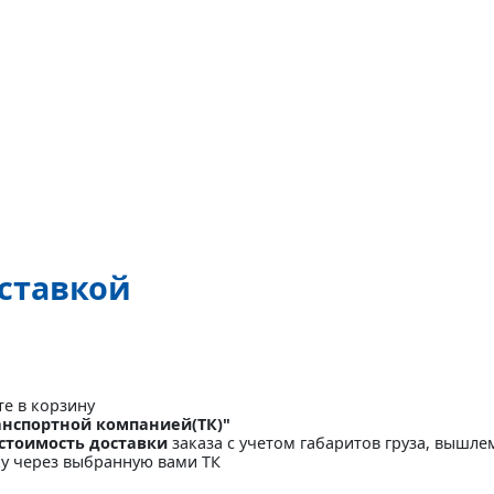
оставкой
те в корзину
анспортной компанией(ТК)"
стоимость доставки
заказа с учетом габаритов груза, вышлем
ку через выбранную вами ТК