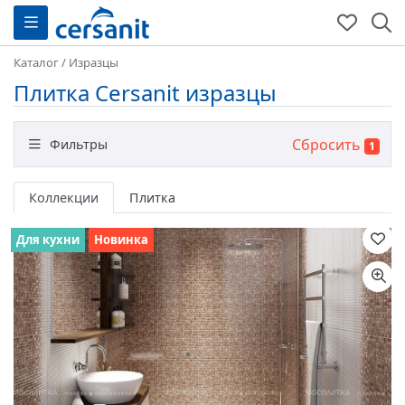
Каталог
/
Изразцы
Плитка Cersanit изразцы
Сбросить
Фильтры
1
Назначение
Коллекции
Плитка
Для кухни
Новинка
Цвет
Размер