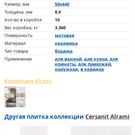
Размер, мм
50x440
Толщина, мм
8.0
Кол-во в коробке
10
Вес коробки, кг
3.360
Поверхность
матовая
Материал
керамика
Тип товара
бордюр
Применение
для ванной
,
для кухни
,
для
комнаты
,
для прихожей
,
наружная
,
в коридор
Коллекция Alrami
Другая плитка коллекции
Cersanit Alrami