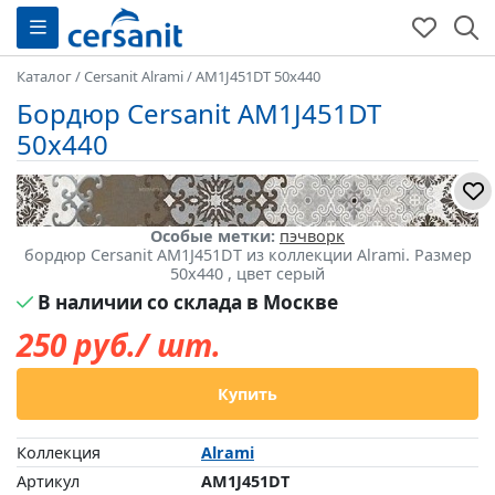
Каталог
/
Cersanit Alrami
/
AM1J451DT 50x440
Бордюр Cersanit AM1J451DT
50x440
Особые метки:
пэчворк
бордюр Cersanit AM1J451DT из коллекции Alrami. Размер
50x440 , цвет серый
В наличии со склада в Москве
250
руб./ шт.
Купить
Коллекция
Alrami
Артикул
AM1J451DT