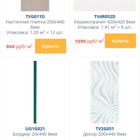
TVG011D
TV4R052D
Настенная плитка 200x440
Керамогранит 420x420 8мм
8мм
Упаковка: 1.41 м² = 8 шт.
Упаковка: 1.05 м² = 12 шт.
2
1090
руб/ м
Купить
2
860
руб/ м
Купить
UG1G021
TV2G051
Бордюр 20x440 8мм
Декор 200x440 8мм