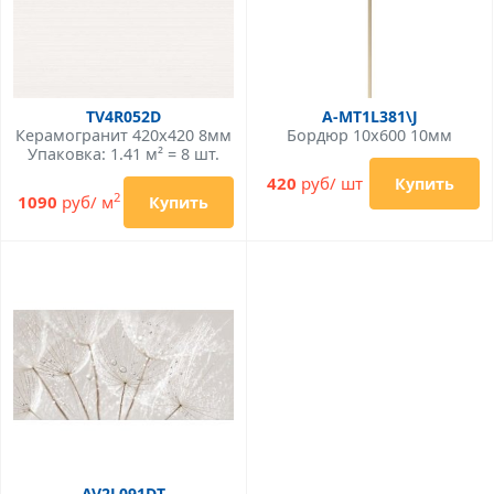
TV4R052D
A-MT1L381\J
Керамогранит 420x420 8мм
Бордюр 10x600 10мм
Упаковка: 1.41 м² = 8 шт.
420
руб/ шт
Купить
2
1090
руб/ м
Купить
AV2L091DT