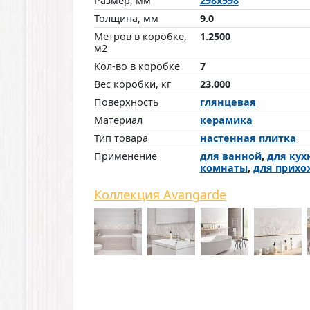
Размер, мм
298x598
Толщина, мм
9.0
Метров в коробке,
1.2500
м2
Кол-во в коробке
7
Вес коробки, кг
23.000
Поверхность
глянцевая
Материал
керамика
Тип товара
настенная плитка
Применение
для ванной
,
для кух
комнаты
,
для прихо
Коллекция Avangarde