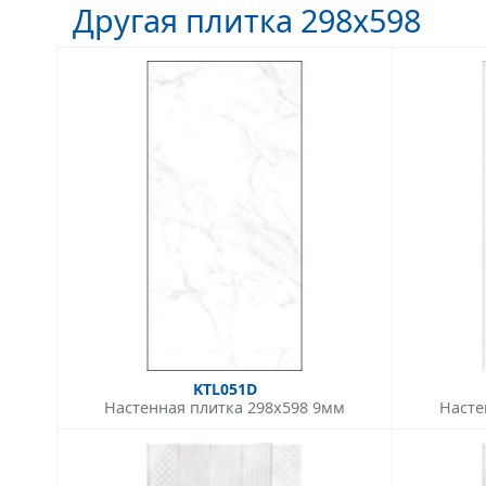
Другая плитка 298x598
KTL051D
Настенная плитка 298x598 9мм
Насте