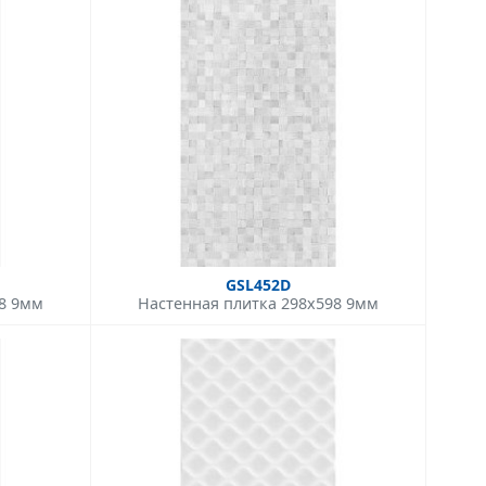
GSL452D
98 9мм
Настенная плитка 298x598 9мм