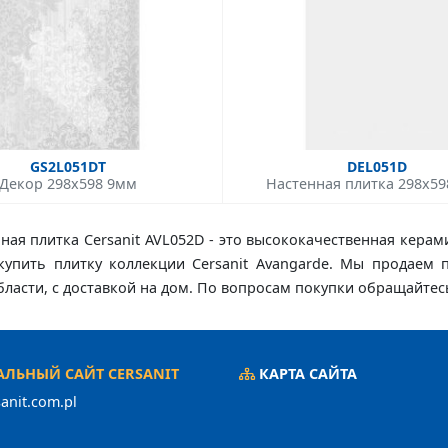
GS2L051DT
DEL051D
Декор 298x598 9мм
Настенная плитка 298x5
нная плитка Cersanit AVL052D - это высококачественная керам
е купить плитку коллекции Cersanit Avangarde. Мы продаем 
области, с доставкой на дом. По вопросам покупки обращайтес
ЛЬНЫЙ САЙТ CERSANIT
КАРТА САЙТА
anit.com.pl