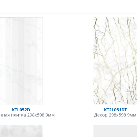
KTL052D
KT2L051DT
нная плитка 298x598 9мм
Декор 298x598 9мм