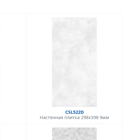
CSL522D
Настенная плитка 298x598 9мм