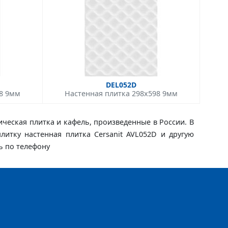
DEL052D
98 9мм
Настенная плитка 298x598 9мм
ическая плитка и кафель, произведенные в России. В
плитку настенная плитка Cersanit AVL052D и другую
ь по телефону