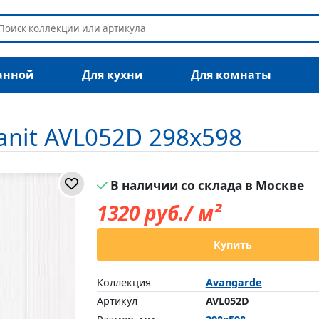
анной
Для кухни
Для комнаты
anit AVL052D 298x598
В наличии со склада в Москве
1320
руб./ м²
Купить
Коллекция
Avangarde
Артикул
AVL052D