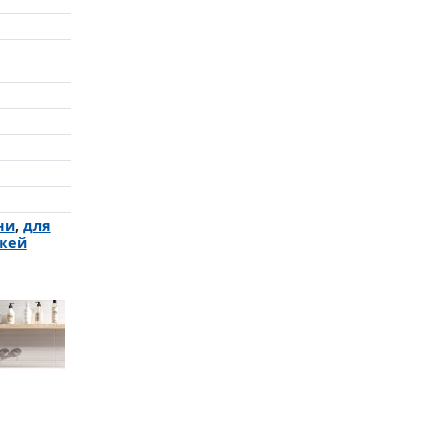
ни
,
для
жей