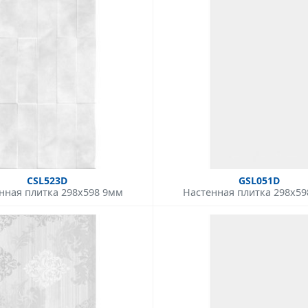
CSL523D
GSL051D
нная плитка 298x598 9мм
Настенная плитка 298x5