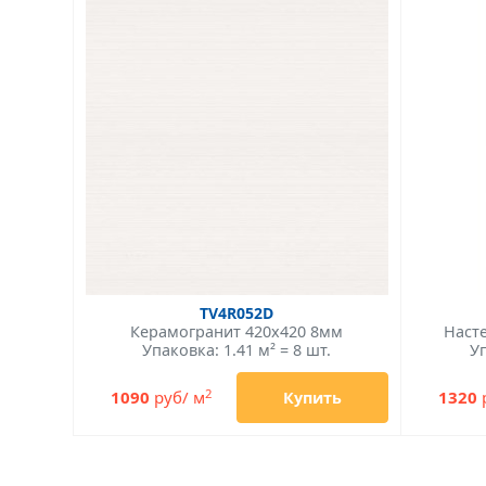
TV4R052D
Керамогранит 420x420 8мм
Наст
Упаковка: 1.41 м² = 8 шт.
Уп
2
1090
руб/ м
1320
Купить