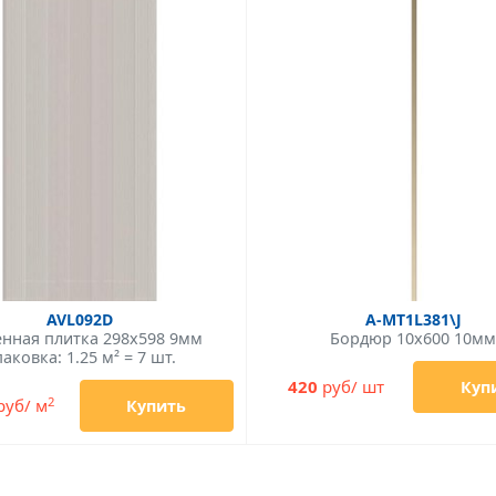
AVL092D
A-MT1L381\J
енная плитка 298x598 9мм
Бордюр 10x600 10м
аковка: 1.25 м² = 7 шт.
420
руб/ шт
Куп
2
руб/ м
Купить