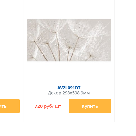
AV2L091DT
м
Декор 298x598 9мм
720
руб/ шт
ить
Купить