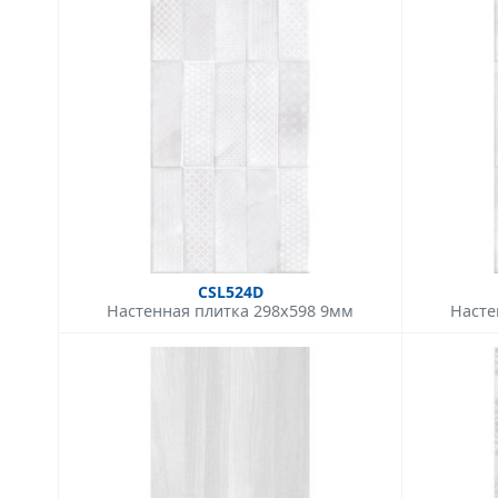
CSL524D
Настенная плитка 298x598 9мм
Насте