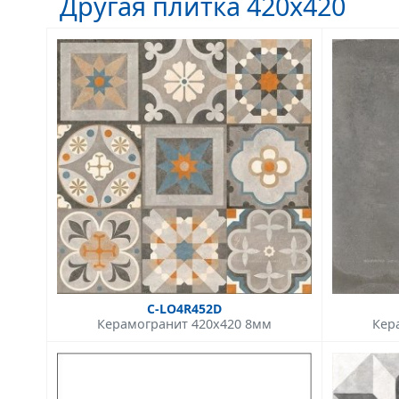
Другая плитка 420x420
C-LO4R452D
Керамогранит 420x420 8мм
Кер