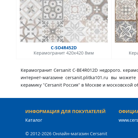
C-SO4R452D
Керамогранит 420x420 8мм
Кер
Керамогранит Cersanit C-BE4R012D недорого. керамо
интернет-магазине cersanit.plitka101.ru вы може
керамику "Cersanit Россия" в Москве и московской 
ИНФОРМАЦИЯ ДЛЯ ПОКУПАТЕЛЕЙ
ОФИЦИА
Каталог
www.cers
© 2012-2026 Онлайн-магазин Cersanit