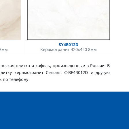
SY4R012D
 8мм
Керамогранит 420x420 8мм
ическая плитка и кафель, произведенные в России. В
плитку керамогранит Cersanit C-BE4R012D и другую
ь по телефону