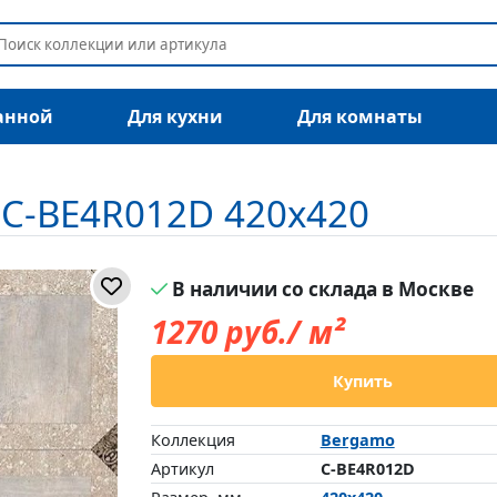
анной
Для кухни
Для комнаты
 C-BE4R012D 420x420
В наличии со склада в Москве
1270
руб./ м²
Купить
Коллекция
Bergamo
Артикул
C-BE4R012D