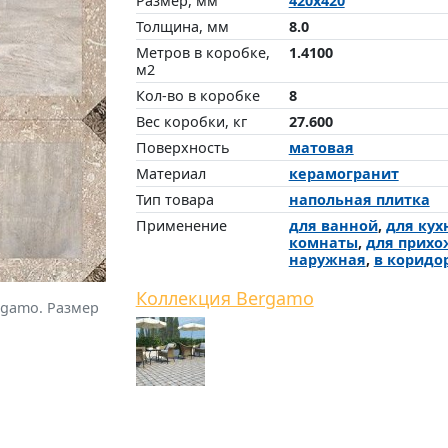
Размер, мм
420x420
Толщина, мм
8.0
Метров в коробке,
1.4100
м2
Кол-во в коробке
8
Вес коробки, кг
27.600
Поверхность
матовая
Материал
керамогранит
Тип товара
напольная плитка
Применение
для ванной
,
для кух
комнаты
,
для прихо
наружная
,
в коридо
Коллекция Bergamo
rgamo. Размер