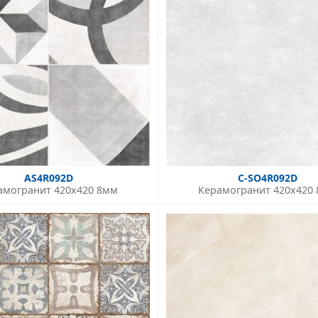
AS4R092D
C-SO4R092D
амогранит 420x420 8мм
Керамогранит 420x420