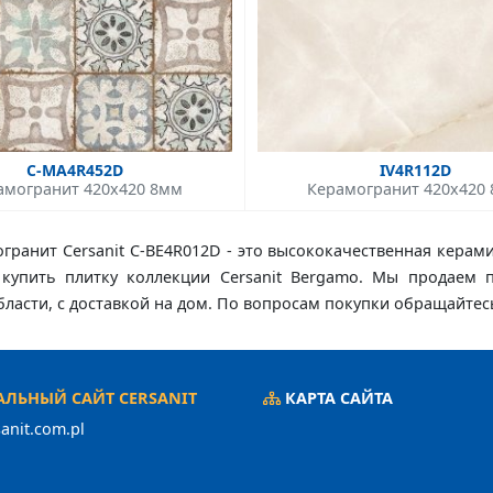
C-MA4R452D
IV4R112D
амогранит 420x420 8мм
Керамогранит 420x420
гранит Cersanit C-BE4R012D - это высококачественная керам
те купить плитку коллекции Cersanit Bergamo. Мы продаем 
области, с доставкой на дом. По вопросам покупки обращайтес
ЛЬНЫЙ САЙТ CERSANIT
КАРТА САЙТА
anit.com.pl