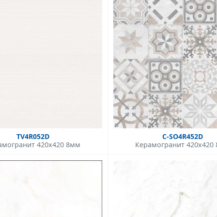
TV4R052D
C-SO4R452D
амогранит 420x420 8мм
Керамогранит 420x420