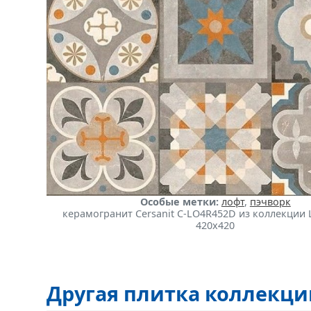
Особые метки:
лофт
,
пэчворк
керамогранит Cersanit C-LO4R452D из коллекции L
420x420
Другая плитка коллекц