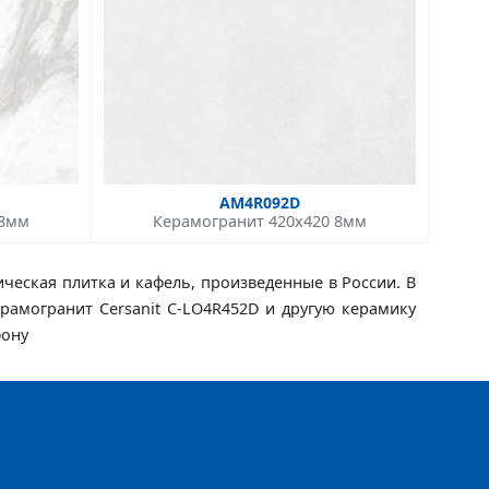
AM4R092D
 8мм
Керамогранит 420x420 8мм
ическая плитка и кафель, произведенные в России. В
керамогранит Cersanit C-LO4R452D и другую керамику
фону