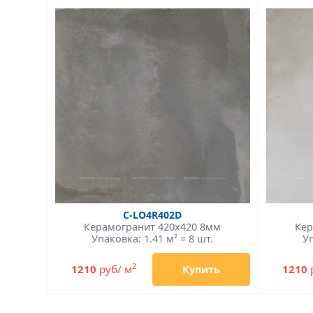
C-LO4R402D
Керамогранит 420x420 8мм
Кер
Упаковка: 1.41 м² = 8 шт.
Уп
2
1210
руб/ м
1210
Купить