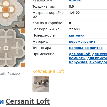
Размер, мм
420x420
Толщина, мм
8.0
Метров в коробке,
1.4100
м2
Кол-во в коробке
8
Вес коробки, кг
27.600
Поверхность
матовая
Материал
керамогранит
Тип товара
напольная плитка
Применение
для ванной
,
для кух
комнаты
,
для прихо
наружная
,
в коридо
Коллекция Loft
oft. Размер
ии
Cersanit Loft