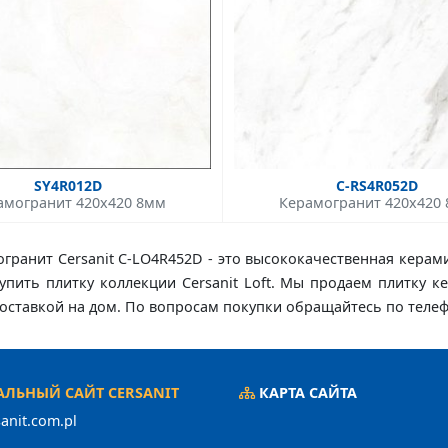
SY4R012D
C-RS4R052D
амогранит 420x420 8мм
Керамогранит 420x420
гранит Cersanit C-LO4R452D - это высококачественная керам
 купить плитку коллекции Cersanit Loft. Мы продаем плитку 
с доставкой на дом. По вопросам покупки обращайтесь по теле
ЛЬНЫЙ САЙТ CERSANIT
КАРТА САЙТА
anit.com.pl