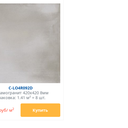
C-LO4R092D
амогранит 420x420 8мм
аковка: 1.41 м² = 8 шт.
2
руб/ м
Купить