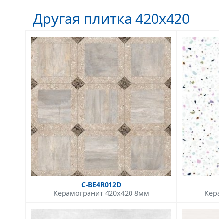
Другая плитка 420x420
C-BE4R012D
Керамогранит 420x420 8мм
Кер