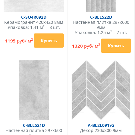
C-SO4R092D
C-BLL522D
Керамогранит 420x420 8мм
Настенная плитка 297x600
Упаковка: 1.41 м² = 8 шт.
9мм
Упаковка: 1.25 м² = 7 шт.
2
1195
руб/ м
Купить
2
1320
руб/ м
Купить
C-BLL521D
A-BL2L091\G
Настенная плитка 297x600
Декор 230x300 9мм