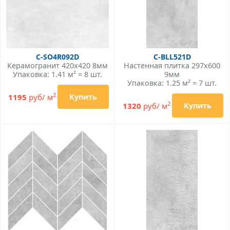
C-SO4R092D
C-BLL521D
Керамогранит 420x420 8мм
Настенная плитка 297x600
Упаковка: 1.41 м² = 8 шт.
9мм
Упаковка: 1.25 м² = 7 шт.
2
1195
руб/ м
Купить
2
1320
руб/ м
Купить