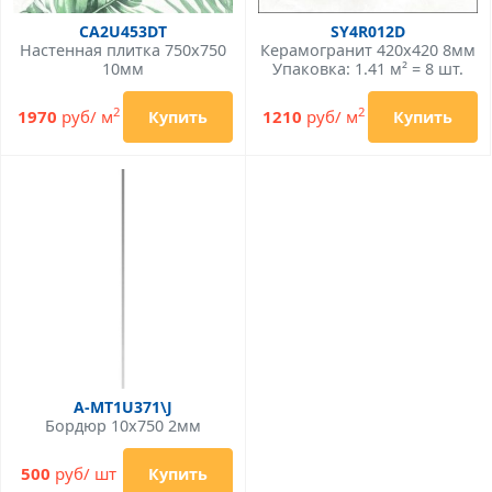
CA2U453DT
SY4R012D
Настенная плитка 750x750
Керамогранит 420x420 8мм
10мм
Упаковка: 1.41 м² = 8 шт.
2
2
1970
руб/ м
1210
руб/ м
Купить
Купить
A-MT1U371\J
Бордюр 10x750 2мм
500
руб/ шт
Купить