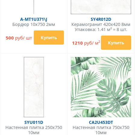
A-MT1U371\J
SY4R012D
Бордюр 10x750 2мм
Керамогранит 420x420 8мм
Упаковка: 1.41 м² = 8 шт.
500
руб/ шт
Купить
2
1210
руб/ м
Купить
SYU011D
CA2U453DT
Настенная плитка 250x750
Настенная плитка 750x750
10мм
10мм