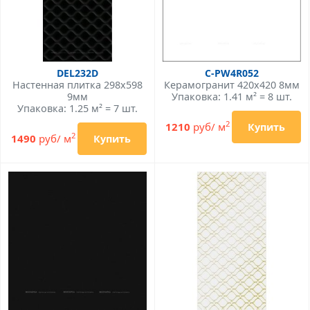
DEL232D
C-PW4R052
Настенная плитка 298x598
Керамогранит 420x420 8мм
9мм
Упаковка: 1.41 м² = 8 шт.
Упаковка: 1.25 м² = 7 шт.
2
1210
руб/ м
Купить
2
1490
руб/ м
Купить