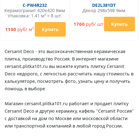
C-PW4R232
DE2L381DT
Керамогранит 420x420 8мм
Декор 298x598 9мм
Упаковка: 1.41 м² = 8 шт.
1760
руб/ шт
Купить
2
1100
руб/ м
Купить
Cersanit Deco - это высококачественная керамическая
плитка, производство Россия. В интернет-магазине
cersanit.plitka101.ru вы можете купить плитку Cersanit
Deco недорого, с легкостью рассчитать нашу стоимость в
калькуляторе, посмотреть фото, узнать цену и получить
помощь в выборе
Магазин cersanit.plitka101.ru работает и продает плитку
Cersanit Deco и другую керамику, кафель "Cersanit Россия"
с доставкой на дом по Москве или московской области
или транспортной компанией в любой город России.