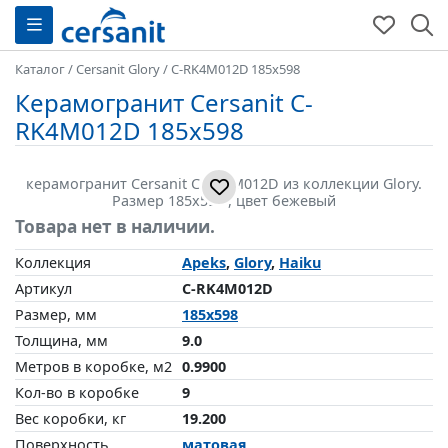
Каталог
/
Cersanit Glory
/
C-RK4M012D 185x598
Керамогранит Cersanit C-
RK4M012D 185x598
керамогранит Cersanit C-RK4M012D из коллекции Glory.
Размер 185x598 , цвет бежевый
Товара нет в наличии.
Коллекция
Apeks
,
Glory
,
Haiku
Артикул
C-RK4M012D
Размер, мм
185x598
Толщина, мм
9.0
Метров в коробке, м2
0.9900
Кол-во в коробке
9
Вес коробки, кг
19.200
Поверхность
матовая