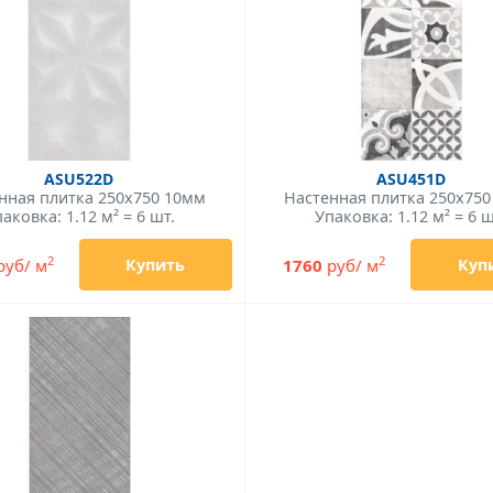
ASU522D
ASU451D
нная плитка 250x750 10мм
Настенная плитка 250x75
аковка: 1.12 м² = 6 шт.
Упаковка: 1.12 м² = 6 ш
2
2
руб/ м
1760
руб/ м
Купить
Куп