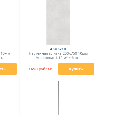
ASU521D
0 10мм
Настенная плитка 250x750 10мм
т.
Упаковка: 1.12 м² = 6 шт.
2
1650
руб/ м
ить
Купить