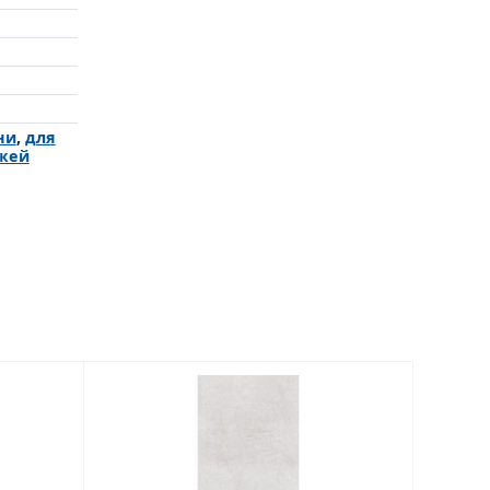
ни
,
для
жей