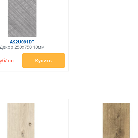
AS2U091DT
Декор 250x750 10мм
уб/ шт
Купить