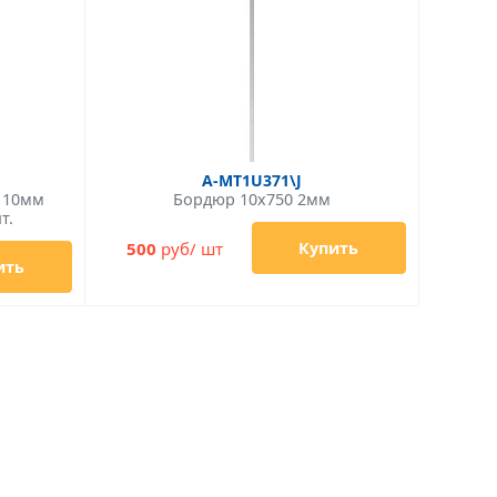
A-MT1U371\J
0 10мм
Бордюр 10x750 2мм
т.
500
руб/ шт
Купить
ить