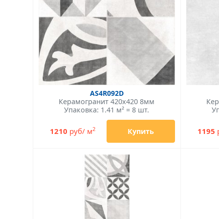
AS4R092D
Керамогранит 420x420 8мм
Кер
Упаковка: 1.41 м² = 8 шт.
Уп
2
1210
руб/ м
1195
Купить