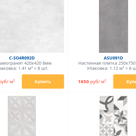
C-SO4R092D
ASU091D
амогранит 420x420 8мм
Настенная плитка 250x75
аковка: 1.41 м² = 8 шт.
Упаковка: 1.12 м² = 6 ш
2
2
руб/ м
1650
руб/ м
Купить
Куп