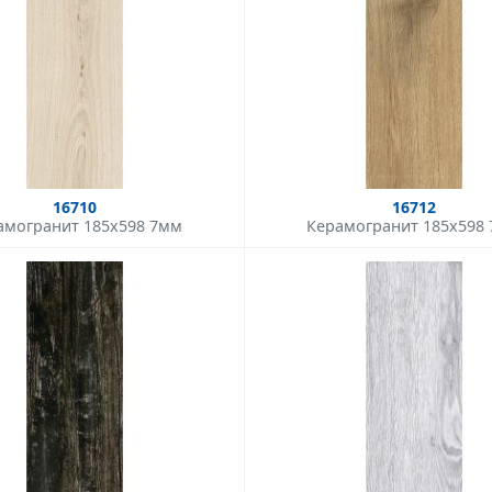
16710
16712
амогранит 185x598 7мм
Керамогранит 185x598