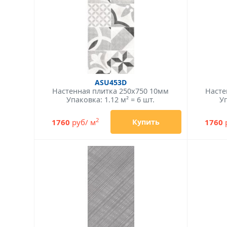
ASU453D
Настенная плитка 250x750 10мм
Насте
Упаковка: 1.12 м² = 6 шт.
Уп
2
1760
руб/ м
1760
Купить