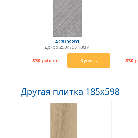
AS2U092DT
Декор 250x750 10мм
830
руб/ шт
830
р
Купить
Другая плитка 185x598