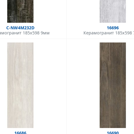
C-NW4M232D
16696
амогранит 185x598 9мм
Керамогранит 185x598
16686
16690