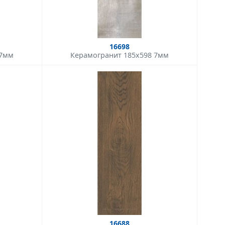
16698
 7мм
Керамогранит 185x598 7мм
16688