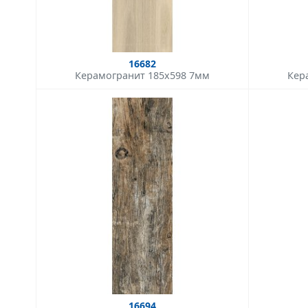
16682
Керамогранит 185x598 7мм
Кер
16694