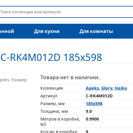
анной
Для кухни
Для комнаты
 C-RK4M012D 185x598
Товара нет в наличии.
peks. Размер
Коллекция
Apeks
,
Glory
,
Haiku
Артикул
C-RK4M012D
Размер, мм
185x598
Толщина, мм
9.0
Метров в коробке,
0.9900
м2
Кол-во в коробке
9