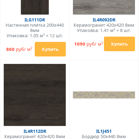
ILG111DR
IL4R092DR
Настенная плитка 200x440
Керамогранит 420x420 8мм
8мм
Упаковка: 1.41 м² = 8 шт.
Упаковка: 1.05 м² = 12 шт.
2
1090
руб/ м
Купить
2
860
руб/ м
Купить
IL4R112DR
IL1J451
Керамогранит 420x420 8мм
Бордюр 50x440 8мм