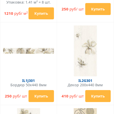
Упаковка: 1.41 м² = 8 шт.
250
руб/ шт
Купить
2
1210
руб/ м
Купить
IL1J301
IL2G301
Бордюр 50x440 8мм
Декор 200x440 8мм
250
руб/ шт
410
руб/ шт
Купить
Купить