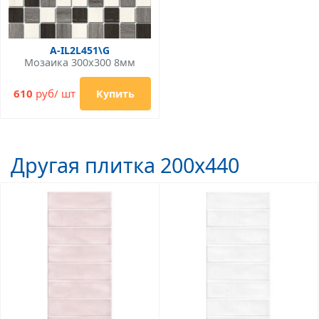
A-IL2L451\G
Мозаика 300x300 8мм
610
руб/ шт
Купить
Другая плитка 200x440