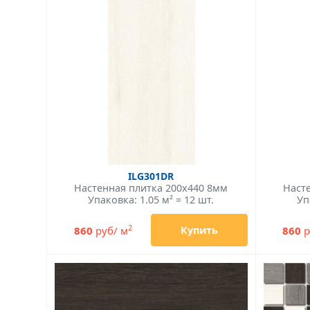
ILG301DR
Настенная плитка 200x440 8мм
Наст
Упаковка: 1.05 м² = 12 шт.
Уп
2
860
руб/ м
860
р
Купить