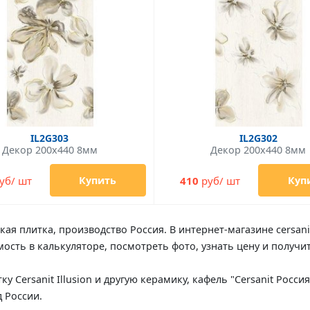
IL2G303
IL2G302
Декор 200x440 8мм
Декор 200x440 8мм
уб/ шт
410
руб/ шт
Купить
Куп
ская плитка, производство Россия. В интернет-магазине cersanit
имость в калькуляторе, посмотреть фото, узнать цену и полу
тку Cersanit Illusion и другую керамику, кафель "Cersanit Рос
 России.