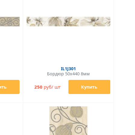
IL1J301
Бордюр 50x440 8мм
250
руб/ шт
ить
Купить