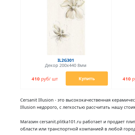
IL2G301
Декор 200x440 8мм
410
руб/ шт
410
р
Купить
Cersanit Illusion - это высококачественная керамиче
Illusion недорого, с легкостью рассчитать нашу сто
Магазин cersanit.plitka101.ru работает и продает пли
области или транспортной компанией в любой город