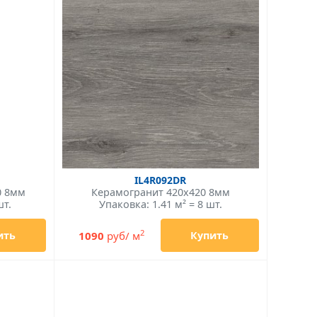
IL4R092DR
0 8мм
Керамогранит 420x420 8мм
шт.
Упаковка: 1.41 м² = 8 шт.
2
1090
руб/ м
ить
Купить