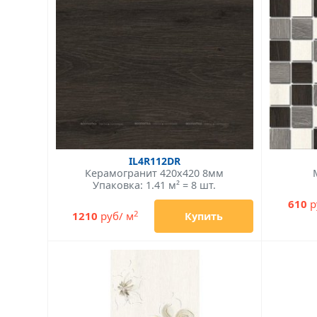
IL4R112DR
Керамогранит 420x420 8мм
Упаковка: 1.41 м² = 8 шт.
610
р
2
1210
руб/ м
Купить