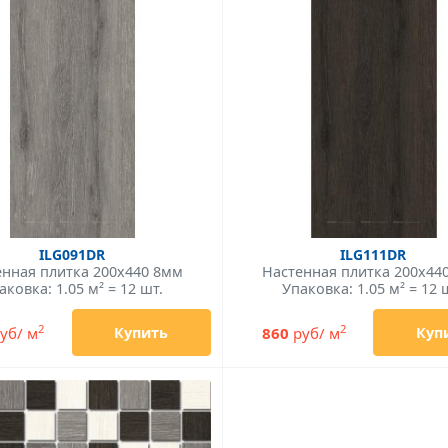
ILG091DR
ILG111DR
енная плитка 200x440 8мм
Настенная плитка 200x44
аковка: 1.05 м² = 12 шт.
Упаковка: 1.05 м² = 12 
2
2
уб/ м
860
руб/ м
Купить
Куп