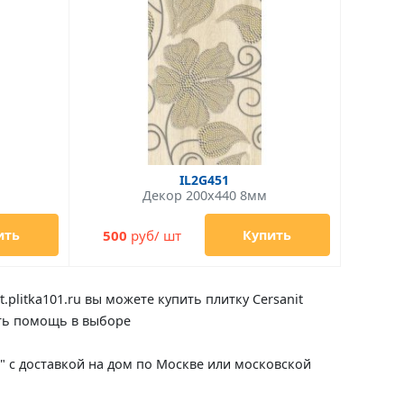
IL2G451
Декор 200x440 8мм
500
руб/ шт
ить
Купить
.plitka101.ru вы можете купить плитку Cersanit
чить помощь в выборе
сия" с доставкой на дом по Москве или московской