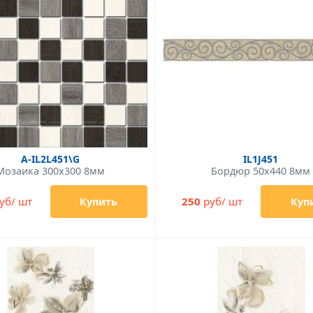
A-IL2L451\G
IL1J451
Мозаика 300x300 8мм
Бордюр 50x440 8мм
уб/ шт
250
руб/ шт
Купить
Куп