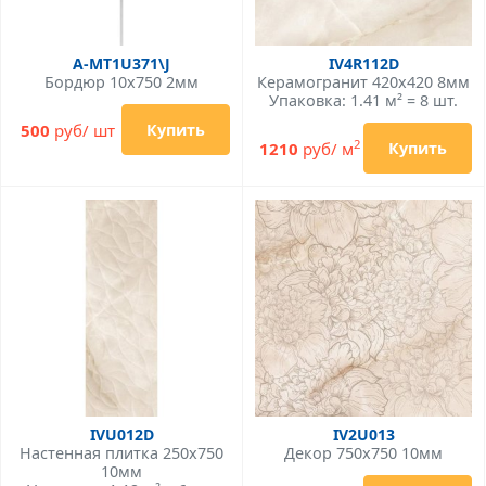
A-MT1U371\J
IV4R112D
Бордюр 10x750 2мм
Керамогранит 420x420 8мм
Упаковка: 1.41 м² = 8 шт.
500
руб/ шт
Купить
2
1210
руб/ м
Купить
IVU012D
IV2U013
Настенная плитка 250x750
Декор 750x750 10мм
10мм