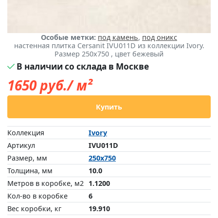
Особые метки:
под камень
,
под оникс
настенная плитка Cersanit IVU011D из коллекции Ivory.
Размер 250x750 , цвет бежевый
В наличии со склада в Москве
1650
руб./ м²
Купить
Коллекция
Ivory
Артикул
IVU011D
Размер, мм
250x750
Толщина, мм
10.0
Метров в коробке, м2
1.1200
Кол-во в коробке
6
Вес коробки, кг
19.910