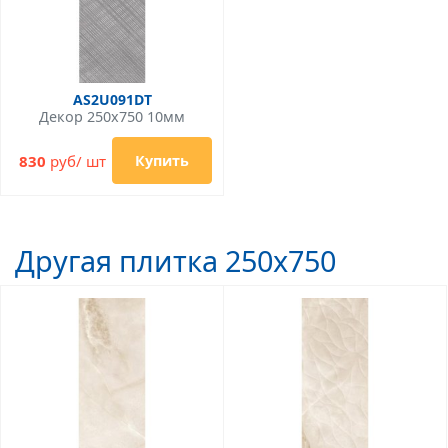
AS2U091DT
Декор 250x750 10мм
830
руб/ шт
Купить
Другая плитка 250x750