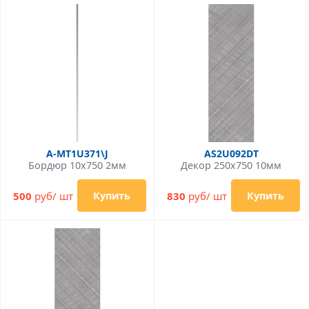
A-MT1U371\J
AS2U092DT
Бордюр 10x750 2мм
Декор 250x750 10мм
500
руб/ шт
830
руб/ шт
Купить
Купить