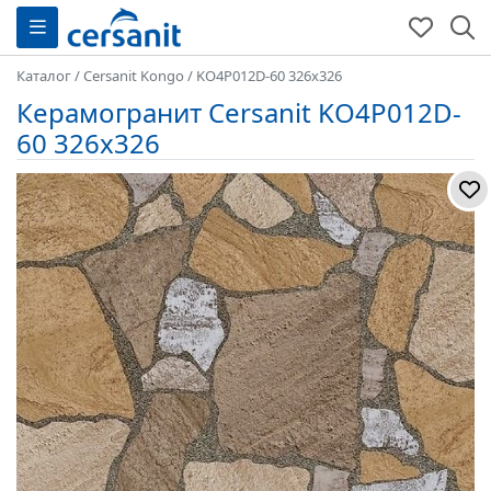
Каталог
/
Cersanit Kongo
/
KO4P012D-60 326x326
Керамогранит Cersanit KO4P012D-
60 326x326