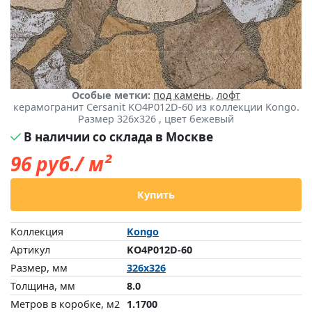
Особые метки:
под камень
,
лофт
керамогранит Cersanit KO4P012D-60 из коллекции Kongo.
Размер 326x326 , цвет бежевый
В наличии со склада в Москве
96
руб./ м²
Купить
Коллекция
Kongo
Артикул
KO4P012D-60
Размер, мм
326x326
Толщина, мм
8.0
Метров в коробке, м2
1.1700