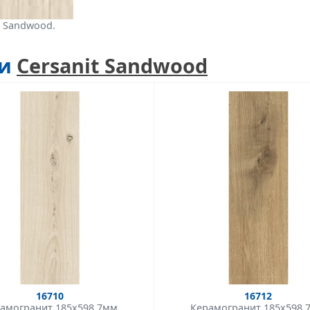
и Sandwood.
ии
Cersanit Sandwood
16710
16712
амогранит 185x598 7мм
Керамогранит 185x598 