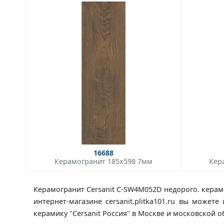
16688
Керамогранит 185x598 7мм
Кер
Керамогранит Cersanit C-SW4M052D недорого. керамо
интернет-магазине cersanit.plitka101.ru вы може
керамику "Cersanit Россия" в Москве и московской 