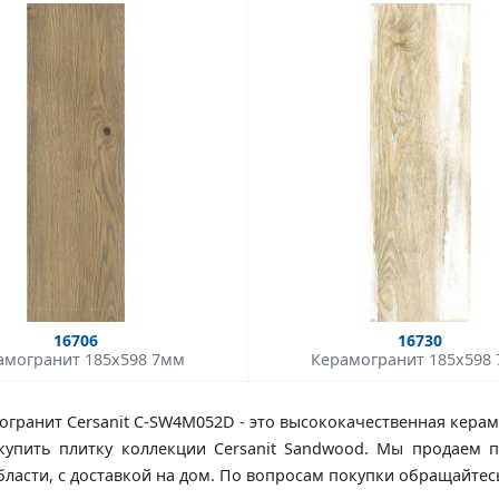
16706
16730
амогранит 185x598 7мм
Керамогранит 185x598
гранит Cersanit C-SW4M052D - это высококачественная керам
те купить плитку коллекции Cersanit Sandwood. Мы продаем 
области, с доставкой на дом. По вопросам покупки обращайтес