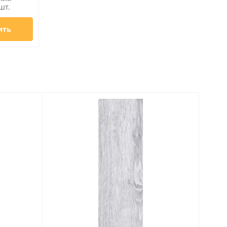
шт.
ить