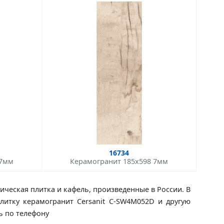
16734
 7мм
Керамогранит 185x598 7мм
ическая плитка и кафель, произведенные в России. В
плитку керамогранит Cersanit C-SW4M052D и другую
ь по телефону