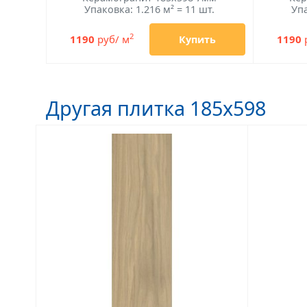
Упаковка: 1.216 м² = 11 шт.
Упа
2
1190
руб/ м
1190
Купить
Другая плитка 185x598