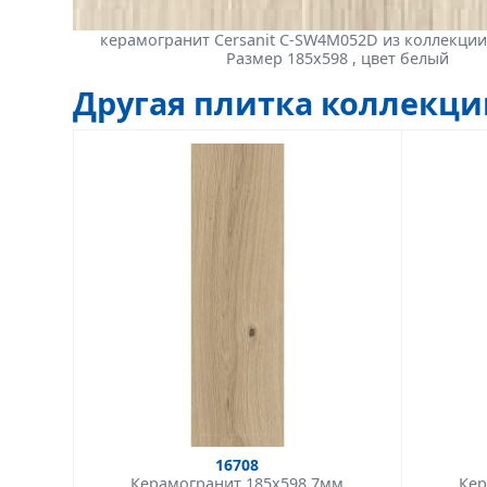
керамогранит Cersanit C-SW4M052D из коллекци
Размер 185x598 , цвет белый
Другая плитка коллекц
16708
Керамогранит 185x598 7мм
Кер