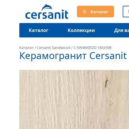
Каталог
Каталог
Коллекции
Для в
Каталог
/
Cersanit Sandwood
/
C-SW4M052D 185x598
Керамогранит Cersani