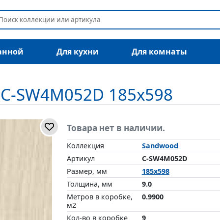
анной
Для кухни
Для комнаты
t C-SW4M052D 185x598
Товара нет в наличии.
Коллекция
Sandwood
Артикул
C-SW4M052D
Размер, мм
185x598
Толщина, мм
9.0
Метров в коробке,
0.9900
м2
Кол-во в коробке
9