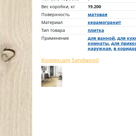
Вес коробки, кг
19.200
Поверхность
матовая
Материал
керамогранит
Тип товара
плитка
Применение
для ванной
,
для кух
комнаты
,
для прихо
наружная
,
в коридо
Коллекция Sandwood