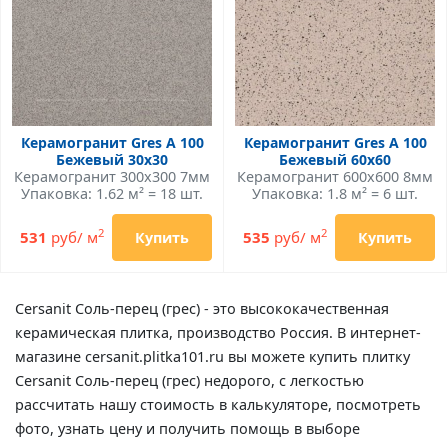
Керамогранит Gres A 100
Керамогранит Gres A 100
Бежевый 30х30
Бежевый 60х60
Керамогранит 300x300 7мм
Керамогранит 600x600 8мм
Упаковка: 1.62 м² = 18 шт.
Упаковка: 1.8 м² = 6 шт.
2
2
531
руб/ м
535
руб/ м
Купить
Купить
Cersanit Соль-перец (грес) - это высококачественная
керамическая плитка, производство Россия. В интернет-
магазине cersanit.plitka101.ru вы можете купить плитку
Cersanit Соль-перец (грес) недорого, с легкостью
рассчитать нашу стоимость в калькуляторе, посмотреть
фото, узнать цену и получить помощь в выборе