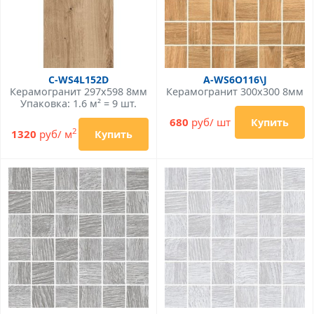
C-WS4L152D
A-WS6O116\J
Керамогранит 297x598 8мм
Керамогранит 300x300 8мм
Упаковка: 1.6 м² = 9 шт.
680
руб/ шт
Купить
2
1320
руб/ м
Купить