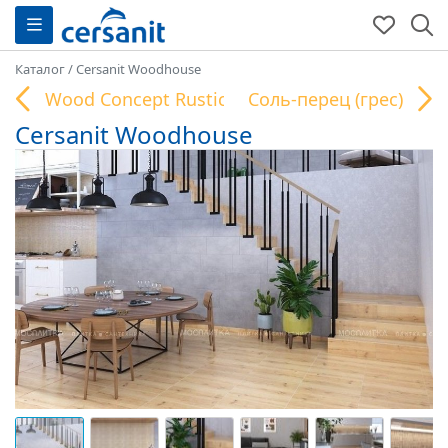
Каталог
/
Cersanit Woodhouse
Wood Concept Rustic
Соль-перец (грес)
Cersanit Woodhouse