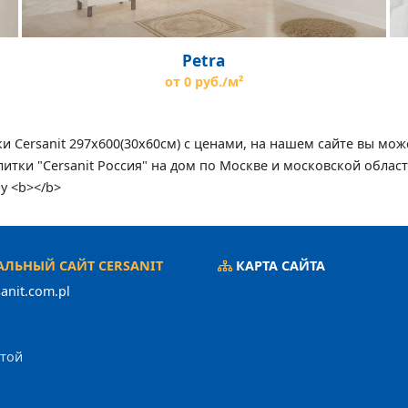
Petra
от 0 руб./м²
тки Cersanit 297x600(30x60см) с ценами, на нашем сайте вы м
итки "Cersanit Россия" на дом по Москве и московской област
у <b></b>
ЛЬНЫЙ САЙТ CERSANIT
КАРТА САЙТА
anit.com.pl
ртой