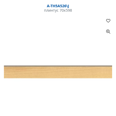
A-TH5A526\J
плинтус 70x598