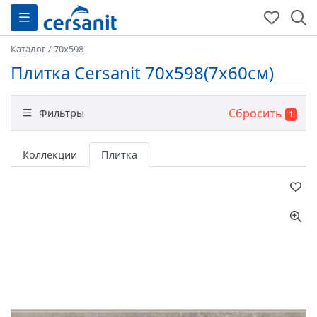
Каталог
/
70x598
Плитка Cersanit 70x598(7x60см)
Сбросить
Фильтры
1
Назначение
Коллекции
Плитка
Цвет
Размер
Тип плитки