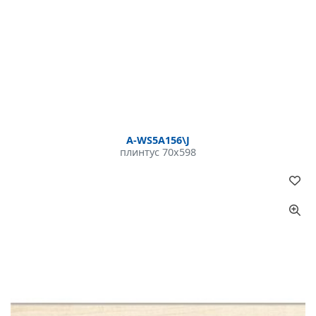
A-WS5A156\J
плинтус 70x598