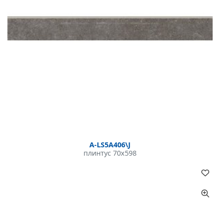
A-LS5A406\J
плинтус 70x598