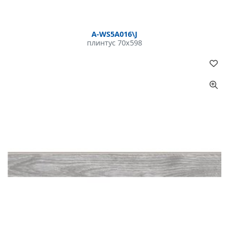
A-WS5A016\J
плинтус 70x598