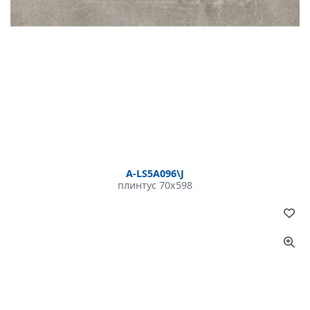
A-LS5A096\J
плинтус 70x598