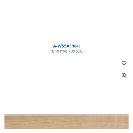
A-WS5A116\J
плинтус 70x598