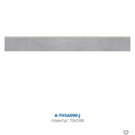
A-TH5A096\J
плинтус 70x598