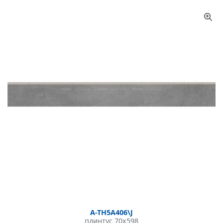
A-TH5A406\J
плинтус 70x598