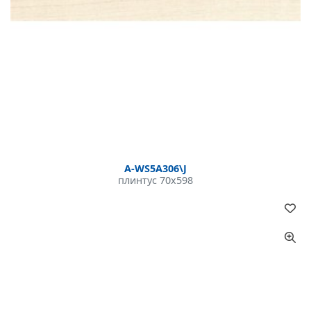
A-WS5A306\J
плинтус 70x598