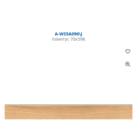
A-WS5A096\J
плинтус 70x598