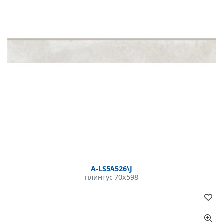
A-LS5A526\J
плинтус 70x598