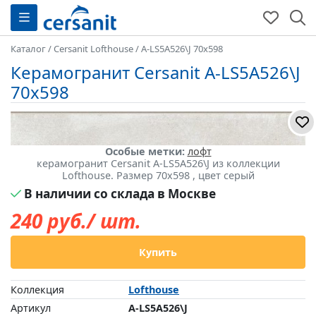
Каталог
/
Cersanit Lofthouse
/
A-LS5A526\J 70x598
Керамогранит Cersanit A-LS5A526\J
70x598
Особые метки:
лофт
керамогранит Cersanit A-LS5A526\J из коллекции
Lofthouse. Размер 70x598 , цвет серый
В наличии со склада в Москве
240
руб./ шт.
Купить
Коллекция
Lofthouse
Артикул
A-LS5A526\J