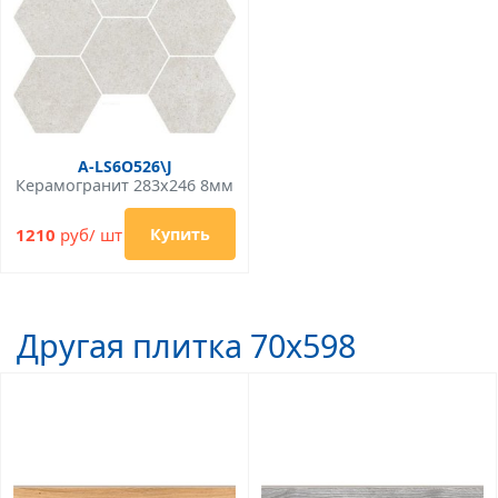
A-LS6O526\J
Керамогранит 283x246 8мм
1210
руб/ шт
Купить
Другая плитка 70x598