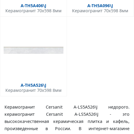
A-TH5A406\J
A-TH5A096\J
Керамогранит 70x598 8мм
Керамогранит 70x598 8мм
A-TH5A526\J
Керамогранит 70x598 8мм
Керамогранит Cersanit A-LS5A526\J недорого.
керамогранит Cersanit A-LS5A526\J - это
высококачественная керамическая плитка и кафель,
произведенные в России. В интернет-магазине