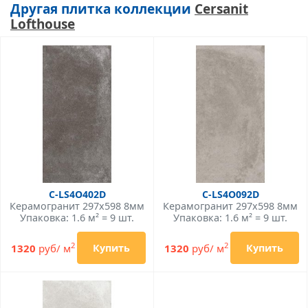
Другая плитка коллекции
Cersanit
Lofthouse
C-LS4O402D
C-LS4O092D
Керамогранит 297x598 8мм
Керамогранит 297x598 8мм
Упаковка: 1.6 м² = 9 шт.
Упаковка: 1.6 м² = 9 шт.
2
2
1320
руб/ м
1320
руб/ м
Купить
Купить