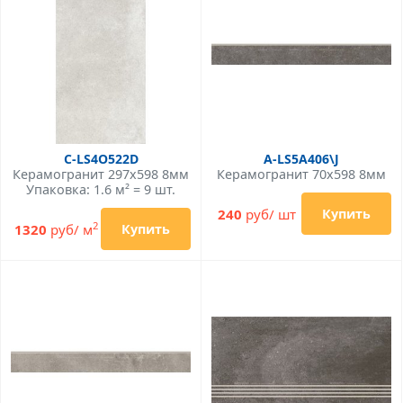
C-LS4O522D
A-LS5A406\J
Керамогранит 297x598 8мм
Керамогранит 70x598 8мм
Упаковка: 1.6 м² = 9 шт.
240
руб/ шт
Купить
2
1320
руб/ м
Купить