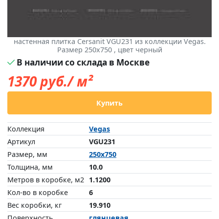
настенная плитка Cersanit VGU231 из коллекции Vegas.
Размер 250x750 , цвет черный
В наличии со склада в Москве
1370
руб./ м²
Купить
Коллекция
Vegas
Артикул
VGU231
Размер, мм
250x750
Толщина, мм
10.0
Метров в коробке, м2
1.1200
Кол-во в коробке
6
Вес коробки, кг
19.910
Поверхность
глянцевая