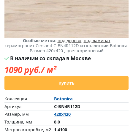
Особые метки:
под дерево
,
под ламинат
керамогранит Cersanit C-BN4R112D из коллекции Botanica.
Размер 420x420 , цвет коричневый
В наличии со склада в Москве
1090
руб./ м²
Купить
Коллекция
Botanica
Артикул
C-BN4R112D
Размер, мм
420x420
Толщина, мм
8.0
Метров в коробке, м2
1.4100