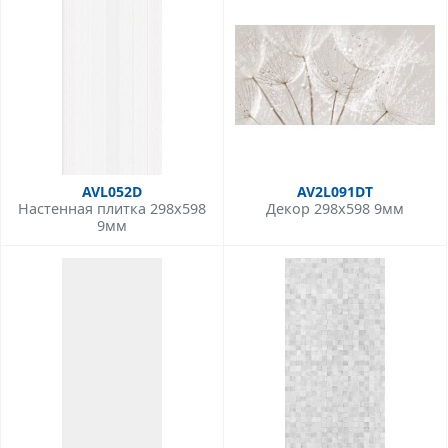
AVL052D
AV2L091DT
Настенная плитка 298x598
Декор 298x598 9мм
9мм