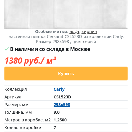
Особые метки:
лофт
,
кирпич
настенная плитка Cersanit CSL523D из коллекции Carly.
Размер 298x598 , цвет серый
В наличии со склада в Москве
1380
руб./ м²
Купить
Коллекция
Carly
Артикул
CSL523D
Размер, мм
298x598
Толщина, мм
9.0
Метров в коробке, м2
1.2500
Кол-во в коробке
7