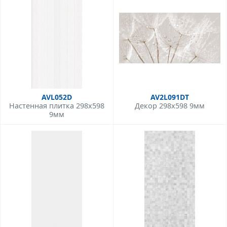
AVL052D
AV2L091DT
Настенная плитка 298x598
Декор 298x598 9мм
9мм