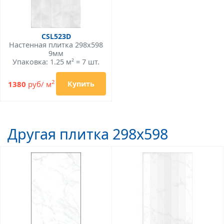
CSL523D
Настенная плитка 298x598
9мм
Упаковка: 1.25 м² = 7 шт.
2
1380
руб/ м
Купить
Другая плитка 298x598