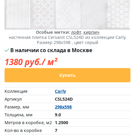
Особые метки:
лофт
,
кирпич
настенная плитка Cersanit CSL524D из коллекции Carly.
Размер 298x598 , цвет серый
В наличии со склада в Москве
1380
руб./ м²
Купить
Коллекция
Carly
Артикул
CSL524D
Размер, мм
298x598
Толщина, мм
9.0
Метров в коробке, м2
1.2500
Кол-во в коробке
7