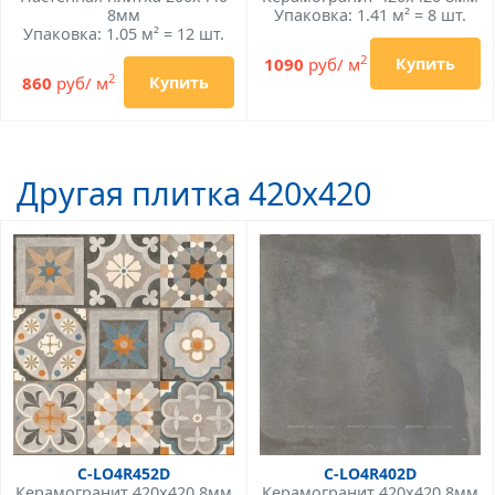
8мм
Упаковка: 1.41 м² = 8 шт.
Упаковка: 1.05 м² = 12 шт.
2
1090
руб/ м
Купить
2
860
руб/ м
Купить
Другая плитка 420x420
C-LO4R452D
C-LO4R402D
Керамогранит 420x420 8мм
Керамогранит 420x420 8мм