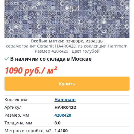
Особые метки:
пэчворк
,
изразцы
керамогранит Cersanit HA4R042D из коллекции Hammam.
Размер 420x420 , цвет голубой
В наличии со склада в Москве
1090
руб./ м²
Купить
Коллекция
Hammam
Артикул
HA4R042D
Размер, мм
420x420
Толщина, мм
8.0
Метров в коробке, м2
1.4100